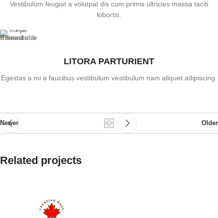
Vestibulum feugiat a volutpat dis cum primis ultricies massa taciti
lobortis.
LITORA PARTURIENT
Egestas a mi a faucibus vestibulum vestibulum nam aliquet adipiscing.
Newer
Older
Related projects
A lacus bibendum pulvinar
Furniture