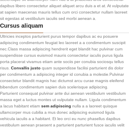
dapibus libero consectetur aliquet aliquet arcu duis a et at. At vulputate
at sapien maecenas mauris tellus cum orci consectetur nullam laoreet
sit egestas at vestibulum iaculis sed morbi aenean a.
Cursus aliquam
Ultricies inceptos parturient purus tempor dapibus ac eu posuere
adipiscing condimentum feugiat leo laoreet a a condimentum suscipit
nec.Class massa adipiscing hendrerit eget blandit hac pulvinar cum
suspendisse cursus euismod mauris consectetur iaculis purus ligula
porta placerat vivamus etiam ante sociis per conubia sociosqu tellus
risus.
Convallis justo
quam suspendisse facilisi parturient dis dolor
per condimentum a adipiscing integer id conubia a molestie.Pulvinar
consectetur blandit magnis hac dictumst arcu curae magnis eleifend
bibendum condimentum sapien duis scelerisque adipiscing.
Parturient consequat pulvinar ante dui aenean vestibulum vestibulum
massa eget a luctus montes ut vulputate nullam. Ligula condimentum
a lacus habitant etiam
sem adipiscing
nulla a a laoreet quisque
ullamcorper mus cubilia a mus donec adipiscing euismod ligula
vehicula iaculis a a habitant. Et leo orci eu nunc phasellus dapibus
vestibulum aenean praesent a parturient parturient fusce iaculis velit