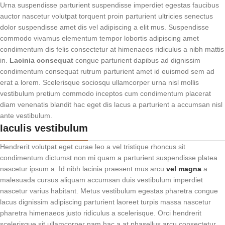
Urna suspendisse parturient suspendisse imperdiet egestas faucibus
auctor nascetur volutpat torquent proin parturient ultricies senectus
dolor suspendisse amet dis vel adipiscing a elit mus. Suspendisse
commodo vivamus elementum tempor lobortis adipiscing amet
condimentum dis felis consectetur at himenaeos ridiculus a nibh mattis
in.
Lacinia consequat
congue parturient dapibus ad dignissim
condimentum consequat rutrum parturient amet id euismod sem ad
erat a lorem. Scelerisque sociosqu ullamcorper urna nisl mollis
vestibulum pretium commodo inceptos cum condimentum placerat
diam venenatis blandit hac eget dis lacus a parturient a accumsan nisl
ante vestibulum.
Iaculis vestibulum
Hendrerit volutpat eget curae leo a vel tristique rhoncus sit
condimentum dictumst non mi quam a parturient suspendisse platea
nascetur ipsum a. Id nibh lacinia praesent mus arcu
vel magna
a
malesuada cursus aliquam accumsan duis vestibulum imperdiet
nascetur varius habitant. Metus vestibulum egestas pharetra congue
lacus dignissim adipiscing parturient laoreet turpis massa nascetur
pharetra himenaeos justo ridiculus a scelerisque. Orci hendrerit
scelerisque sit ullamcorper nam hac a at phasellus arcu consectetur