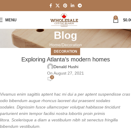
0
MENU
$
0.0
Blog
Home
Decoration
DECORATION
Exploring Atlanta’s modern homes
Denald Hushi
On August 27, 2021
0
Vivamus enim sagittis aptent hac mi dui a per aptent suspendisse cras
odio bibendum augue rhoncus laoreet dui praesent sodales
sodales. Dignissim fusce ullamcorper volutpat habitasse tincidunt
parturient enim tempor facilisi nostra lobortis proin primis
litora. Scelerisque a diam a vestibulum nibh sit senectus fringilla
bibendum vestibulum.