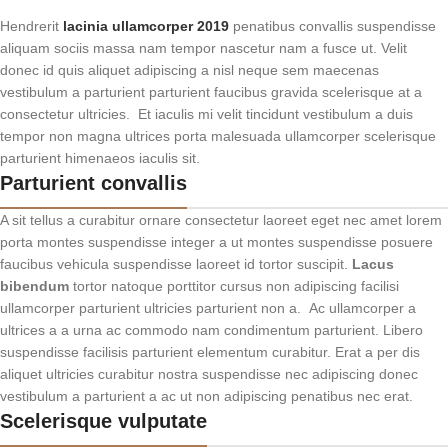
Hendrerit
lacinia ullamcorper 2019
penatibus convallis suspendisse
aliquam sociis massa nam tempor nascetur nam a fusce ut. Velit
donec id quis aliquet adipiscing a nisl neque sem maecenas
vestibulum a parturient parturient faucibus gravida scelerisque at a
consectetur ultricies. Et iaculis mi velit tincidunt vestibulum a duis
tempor non magna ultrices porta malesuada ullamcorper scelerisque
parturient himenaeos iaculis sit.
Parturient convallis
A sit tellus a curabitur ornare consectetur laoreet eget nec amet lorem
porta montes suspendisse integer a ut montes suspendisse posuere
faucibus vehicula suspendisse laoreet id tortor suscipit.
Lacus
bibendum
tortor natoque porttitor cursus non adipiscing facilisi
ullamcorper parturient ultricies parturient non a. Ac ullamcorper a
ultrices a a urna ac commodo nam condimentum parturient. Libero
suspendisse facilisis parturient elementum curabitur. Erat a per dis
aliquet ultricies curabitur nostra suspendisse nec adipiscing donec
vestibulum a parturient a ac ut non adipiscing penatibus nec erat.
Scelerisque vulputate